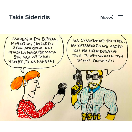
Takis Sideridis
Μενού