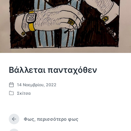
Βάλλεται πανταχόθεν
14 Νοεμβρίου, 2022
Η
Σκίτσα
μ
Α
.
ν
δ
α
η
ρ
μ
Φως, περισσότερο φως
τ
Π
ο
ή
ρ
σ