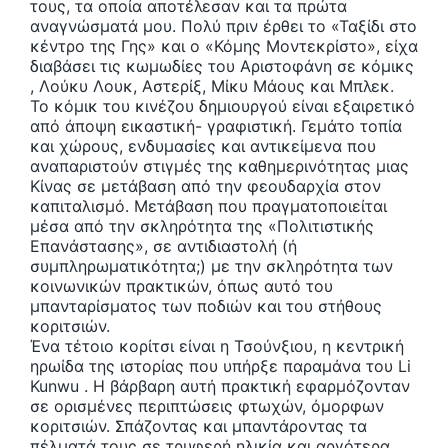
τους, τα οποία αποτέλεσαν και τα πρώτα
αναγνώσματά μου. Πολύ πριν έρθει το «Ταξίδι στο
κέντρο της Γης» και ο «Κόμης Μοντεκρίστο», είχα
διαβάσει τις κωμωδίες του Αριστοφάνη σε κόμικς
, Λούκυ Λουκ, Αστερίξ, Μίκυ Μάους και Μπλεκ.
Το κόμικ του κινέζου δημιουργού είναι εξαιρετικό
από άποψη εικαστική- γραφιστική. Γεμάτο τοπία
και χώρους, ενδυμασίες και αντικείμενα που
αναπαριστούν στιγμές της καθημερινότητας μιας
Κίνας σε μετάβαση από την φεουδαρχία στον
καπιταλισμό. Μετάβαση που πραγματοποιείται
μέσα από την σκληρότητα της «Πολιτιστικής
Επανάστασης», σε αντιδιαστολή (ή
συμπληρωματικότητα;) με την σκληρότητα των
κοινωνικών πρακτικών, όπως αυτό του
μπανταρίσματος των ποδιών και του στήθους
κοριτσιών.
Ένα τέτοιο κορίτσι είναι η Τσούνξιου, η κεντρική
ηρωίδα της ιστορίας που υπήρξε παραμάνα του Li
Kunwu . Η βάρβαρη αυτή πρακτική εφαρμόζονταν
σε ορισμένες περιπτώσεις φτωχών, όμορφων
κοριτσιών. Σπάζοντας και μπαντάροντας τα
πέλματά τους σε τρυφερή ηλικία και αργότερα