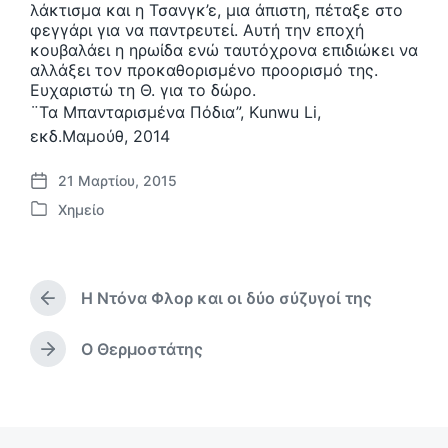
λάκτισμα και η Τσανγκ’ε, μια άπιστη, πέταξε στο
φεγγάρι για να παντρευτεί. Αυτή την εποχή
κουβαλάει η ηρωίδα ενώ ταυτόχρονα επιδιώκει να
αλλάξει τον προκαθορισμένο προορισμό της.
Eυχαριστώ τη Θ. για το δώρο.
¨Τα Μπανταρισμένα Πόδια”, Κunwu Li,
εκδ.Μαμούθ, 2014
21 Μαρτίου, 2015
Η
Χημείο
μ
Α
.
ν
δ
α
η
ρ
μ
Η Ντόνα Φλορ και οι δύο σύζυγοί της
τ
Π
ο
ή
ρ
σ
θ
ο
O Θερμοστάτης
Ε
ί
η
η
π
ε
γ
κ
ό
υ
ο
ε
μ
σ
ύ
σ
ε
η
μ