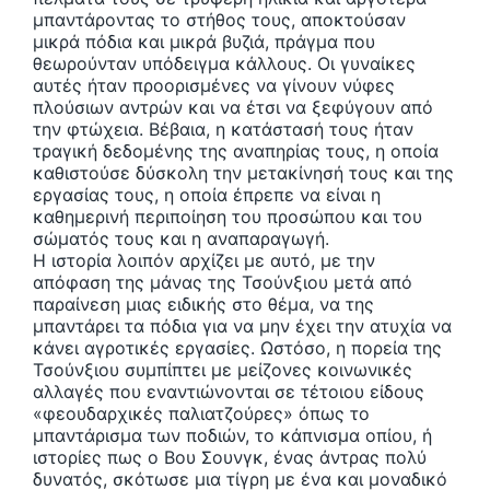
μπαντάροντας το στήθος τους, αποκτούσαν
μικρά πόδια και μικρά βυζιά, πράγμα που
θεωρούνταν υπόδειγμα κάλλους. Οι γυναίκες
αυτές ήταν προορισμένες να γίνουν νύφες
πλούσιων αντρών και να έτσι να ξεφύγουν από
την φτώχεια. Βέβαια, η κατάστασή τους ήταν
τραγική δεδομένης της αναπηρίας τους, η οποία
καθιστούσε δύσκολη την μετακίνησή τους και της
εργασίας τους, η οποία έπρεπε να είναι η
καθημερινή περιποίηση του προσώπου και του
σώματός τους και η αναπαραγωγή.
Η ιστορία λοιπόν αρχίζει με αυτό, με την
απόφαση της μάνας της Τσούνξιου μετά από
παραίνεση μιας ειδικής στο θέμα, να της
μπαντάρει τα πόδια για να μην έχει την ατυχία να
κάνει αγροτικές εργασίες. Ωστόσο, η πορεία της
Τσούνξιου συμπίπτει με μείζονες κοινωνικές
αλλαγές που εναντιώνονται σε τέτοιου είδους
«φεουδαρχικές παλιατζούρες» όπως το
μπαντάρισμα των ποδιών, το κάπνισμα οπίου, ή
ιστορίες πως ο Βου Σουνγκ, ένας άντρας πολύ
δυνατός, σκότωσε μια τίγρη με ένα και μοναδικό